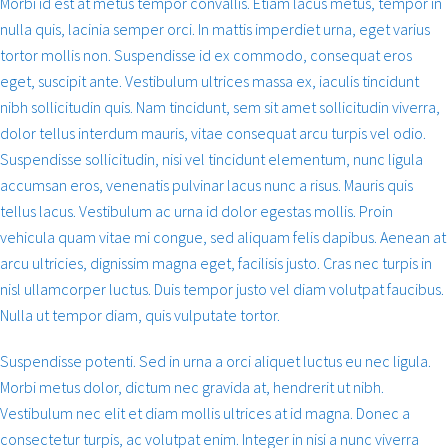
Morbi id est at metus tempor convallis. Etiam lacus metus, tempor in
nulla quis, lacinia semper orci. In mattis imperdiet urna, eget varius
tortor mollis non. Suspendisse id ex commodo, consequat eros
eget, suscipit ante. Vestibulum ultrices massa ex, iaculis tincidunt
nibh sollicitudin quis. Nam tincidunt, sem sit amet sollicitudin viverra,
dolor tellus interdum mauris, vitae consequat arcu turpis vel odio.
Suspendisse sollicitudin, nisi vel tincidunt elementum, nunc ligula
accumsan eros, venenatis pulvinar lacus nunc a risus. Mauris quis
tellus lacus. Vestibulum ac urna id dolor egestas mollis. Proin
vehicula quam vitae mi congue, sed aliquam felis dapibus. Aenean at
arcu ultricies, dignissim magna eget, facilisis justo. Cras nec turpis in
nisl ullamcorper luctus. Duis tempor justo vel diam volutpat faucibus.
Nulla ut tempor diam, quis vulputate tortor.
Suspendisse potenti. Sed in urna a orci aliquet luctus eu nec ligula.
Morbi metus dolor, dictum nec gravida at, hendrerit ut nibh.
Vestibulum nec elit et diam mollis ultrices at id magna. Donec a
consectetur turpis, ac volutpat enim. Integer in nisi a nunc viverra