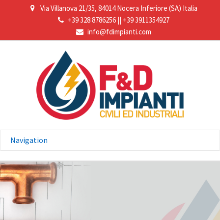
Via Villanova 21/35, 84014 Nocera Inferiore (SA) Italia
+39 328 8786256
||
+39 3911354927
info@fdimpianti.com