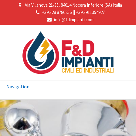
Via Villanova 21/35, 84014 Nocera Inferiore (SA) Italia
+39 328 8786256
||
+39 3911354927
info@fdimpianti.com