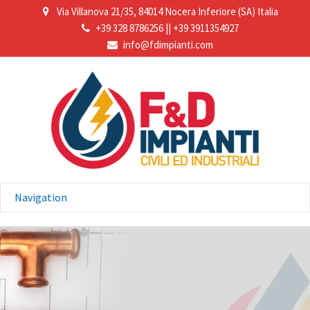
Via Villanova 21/35, 84014 Nocera Inferiore (SA) Italia
+39 328 8786256
||
+39 3911354927
info@fdimpianti.com