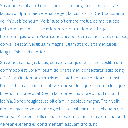
Suspendisse sit amet mollis tortor, vitae fringilla dui. Donec massa
lacus, volutpat vitae venenatis eget, faucibus a nisl. Sed luctus arcu
vel finibus bibendum. Morbi suscipit ornare metus, ac malesuada
justo pretium non. Fusce in lorem vel mauris lobortis feugiat
hendrerit quis lorem. Vivamus nec nisi odio. Cras vitae massa dapibus,
convallis est at, vestibulum magna. Etiam at arcu sit amet turpis
feugiat finibus et a tortor.
Suspendisse magna lacus, consectetur quis lacus nec, vestibulum
commodo est. Lorem ipsum dolor sit amet, consectetur adipiscing
elit. Curabitur tempus sem risus. In hac habitasse platea dictumst.
Proin vehicula tincidunt nibh. Aenean vel tristique sapien. In tristique
bibendum consequat. Sed ullamcorper nisl vitae purus tincidunt
lacinia. Donec feugiat suscipit diam, in dapibus magna. Proin velit
neque, egestas vel ornare egestas, sollicitudin ut felis. Aliquam erat
volutpat. Maecenas efficitur ultricies sem, vitae mollis sem auctor ut.
Aenean eleifend ex condimentum aliquam tincidunt.