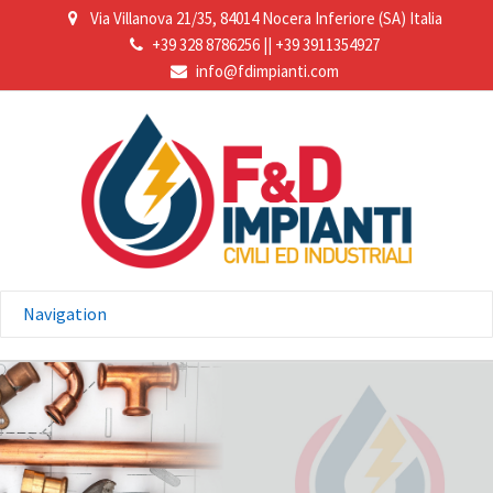
Via Villanova 21/35, 84014 Nocera Inferiore (SA) Italia
+39 328 8786256
||
+39 3911354927
info@fdimpianti.com