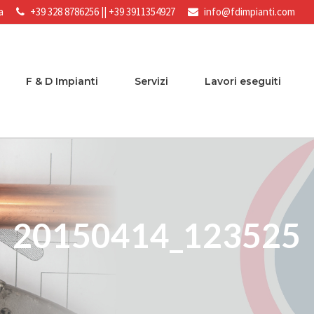
a
+39 328 8786256
||
+39 3911354927
info@fdimpianti.com
F & D Impianti
Servizi
Lavori eseguiti
20150414_123525