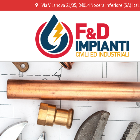
Via Villanova 21/35, 84014 Nocera Inferiore (SA) Itali