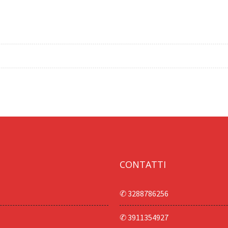
CONTATTI
✆ 3288786256
✆ 3911354927