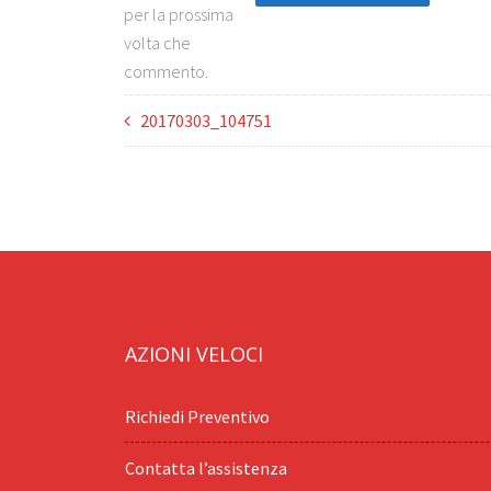
per la prossima
volta che
commento.
20170303_104751
AZIONI VELOCI
Richiedi Preventivo
Contatta l’assistenza