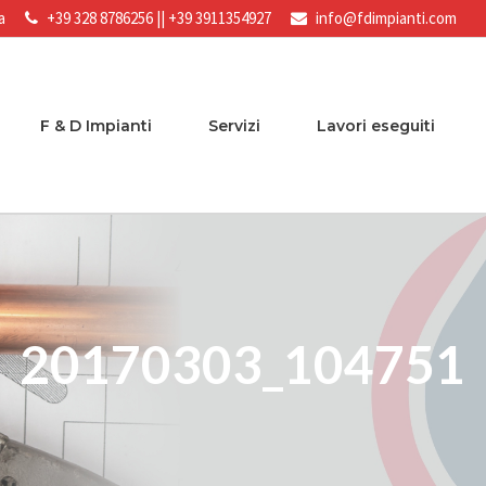
a
+39 328 8786256
||
+39 3911354927
info@fdimpianti.com
F & D Impianti
Servizi
Lavori eseguiti
20170303_104751