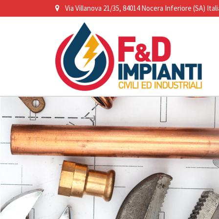
Via Villanova 21/35, 84014 Nocera Inferiore (SA) Itali