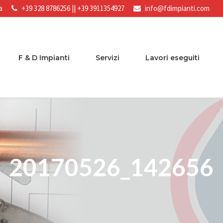
a
+39 328 8786256
||
+39 3911354927
info@fdimpianti.com
F & D Impianti
Servizi
Lavori eseguiti
20170526_142656