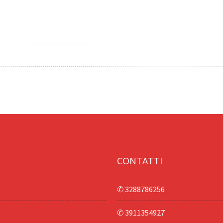
CONTATTI
✆ 3288786256
✆ 3911354927