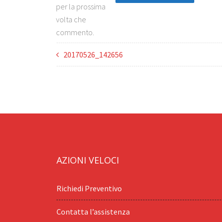
per la prossima
volta che
commento.
20170526_142656
AZIONI VELOCI
Richiedi Preventivo
Contatta l’assistenza