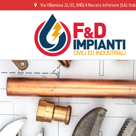
Via Villanova 21/35, 84014 Nocera Inferiore (SA) Itali